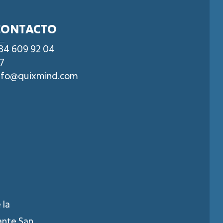
CONTACTO
34 609 92 04
7
nfo@quixmind.com
 la
ante San