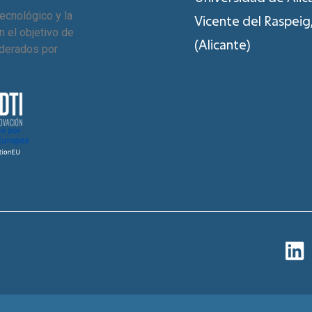
Tecnológico y la
Vicente del Raspei
 el objetivo de
(Alicante)
iderados por